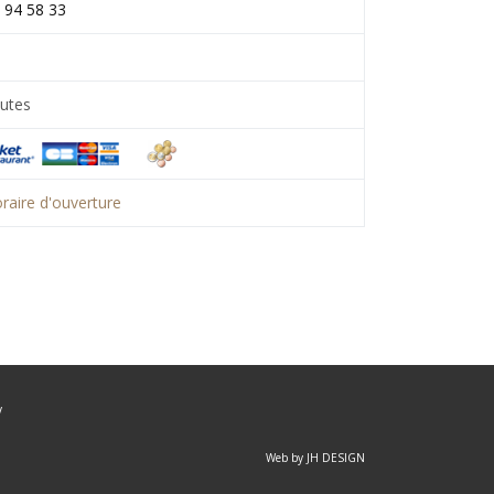
 94 58 33
utes
raire d'ouverture
V
Web by JH DESIGN